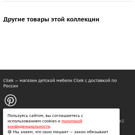
Другие товары этой коллекции
Cilek — магазин детской мебели Cilek с доставкой по
России
Розничные продажи
Условия продажи
Пользуясь сайтом, вы соглашаетесь с
Москва: ул. Вольная, 28/4к1
использованием cookies и
политикой
Доставка
конфиденциальности
.
Оплата и гарантии
😅 Мы знаем, что окно мешает — закон обязывает
Склад