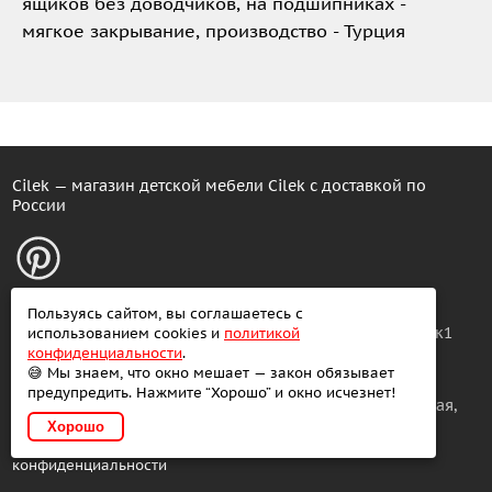
ящиков без доводчиков, на подшипниках -
мягкое закрывание, производство - Турция
Cilek — магазин детской мебели Cilek с доставкой по
России
Розничные продажи
Условия продажи
Пользуясь сайтом, вы соглашаетесь с
Москва: ул. Вольная, 28/4к1
использованием cookies и
политикой
Доставка
конфиденциальности
.
😅 Мы знаем, что окно мешает — закон обязывает
Оплата и гарантии
Склад
предупредить. Нажмите “Хорошо” и окно исчезнет!
Как сделать заказ
Москва: ул. Промышленная,
Хорошо
11
Политика
конфиденциальности